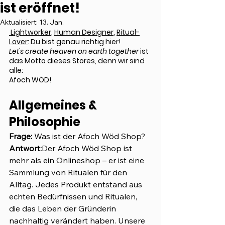
ist eröffnet!
Aktualisiert:
13. Jan.
 Lightworker
, 
Human Designer
, 
Ritual-
Lover
: Du bist genau richtig hier!
Let's create heaven on earth together
 ist 
das Motto dieses Stores, denn wir sind 
alle: 
Afoch WÖD! 
Allgemeines & 
Philosophie
Frage:
 Was ist der Afoch Wöd Shop?
Antwort:
Der Afoch Wöd Shop ist 
mehr als ein Onlineshop – er ist eine 
Sammlung von Ritualen für den 
Alltag. Jedes Produkt entstand aus 
echten Bedürfnissen und Ritualen, 
die das Leben der Gründerin 
nachhaltig verändert haben. Unsere 