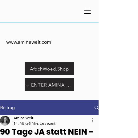
www.aminawelt.com
AfochWoed.Shop
→ ENTER AMINA WORLD
Beitrag
Amina Welt
14. März
3 Min. Lesezeit
90 Tage JA statt NEIN –