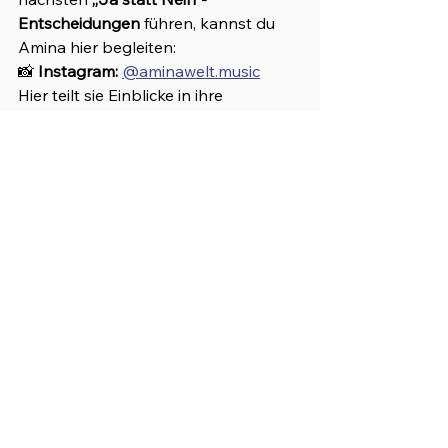
Entscheidungen
 führen, kannst du 
Amina hier begleiten:
📸 
Instagram: 
@aminawelt.music
Hier teilt sie Einblicke in ihre 
Experimente mit dem Leben, Musik, 
Akrobatik, Gedanken über 
Veränderung und neue Projekte.
▶️ 
YouTube:
afochwoed-tv
Mit Videos, Podcastfolgen und 
kreativen Projekten rund um Kunst, 
Bewusstsein und persönliches 
Wachstum.
Folge der Reise – vielleicht erinnert 
sie dich daran, dass auch in dir viel 
mehr möglich ist, als du gerade 
denkst.
Über die Autorin